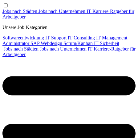
Jobs nach Städten
Jobs nach Unternehmen
IT Karriere-Ratgeber
für
Arbeitgeber
Unsere Job-Kategorien
Softwareentwicklung
IT Support
IT Consulting
IT Management
Administrator
SAP
Webdesign
Scrum/Kanban
IT Sicherheit
Jobs nach Städten
Jobs nach Unternehmen
IT Karriere-Ratgeber
für
Arbeitgeber